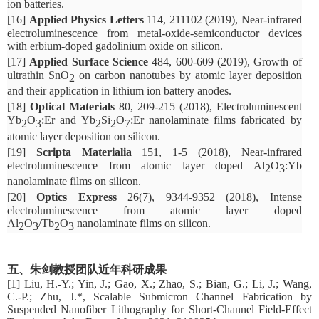
ion batteries.
[16]
Applied Physics Letters
114, 211102 (2019), Near-infrared
electroluminescence from metal-oxide-semiconductor devices
with erbium-doped gadolinium oxide on silicon.
[17]
Applied Surface Science
484, 600-609 (2019), Growth of
ultrathin SnO
on carbon nanotubes by atomic layer deposition
2
and their application in lithium ion battery anodes.
[18]
Optical Materials
80, 209-215 (2018), Electroluminescent
Yb
O
:Er and Yb
Si
O
:Er nanolaminate films fabricated by
2
3
2
2
7
atomic layer deposition on silicon.
[19]
Scripta Materialia
151, 1-5 (2018), Near-infrared
electroluminescence from atomic layer doped Al
O
:Yb
2
3
nanolaminate films on silicon.
[20]
Optics Express
26(7), 9344-9352 (2018), Intense
electroluminescence from atomic layer doped
Al
O
/Tb
O
nanolaminate films on silicon.
2
3
2
3
五、
朱剑教授团队近年科研成果
[1] Liu, H.-Y.; Yin, J.; Gao, X.; Zhao, S.; Bian, G.; Li, J.; Wang,
C.-P.; Zhu, J.*, Scalable Submicron Channel Fabrication by
Suspended Nanofiber Lithography for Short-Channel Field-Effect