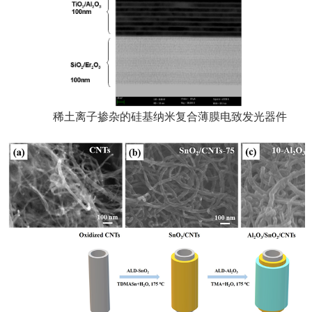
稀土离子掺杂的硅基纳米复合薄膜电致发光器件