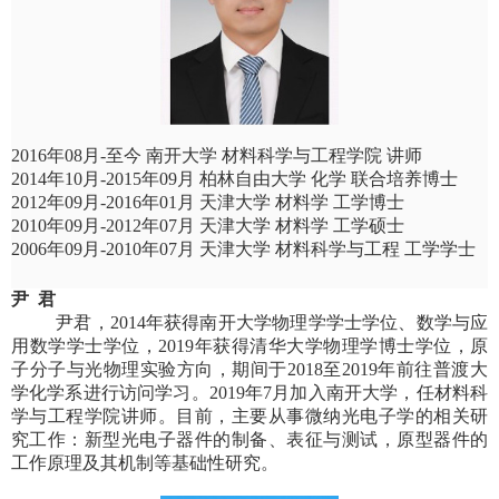
2016
年
08
月
-
至今 南开大学 材料科学与工程学院 讲师
2014
年
10
月
-2015
年
09
月 柏林自由大学 化学 联合培养博士
2012
年
09
月
-2016
年
01
月 天津大学 材料学 工学博士
2010
年
09
月
-2012
年
07
月 天津大学 材料学 工学硕士
2006
年
09
月
-2010
年
07
月 天津大学 材料科学与工程 工学学士
尹 君
尹君，
2014
年获得南开大学物理学学士学位、数学与应
用数学学士学位，
2019
年获得清华大学物理学博士学位，原
子分子与光物理实验方向，期间于
2018
至
2019
年前往普渡大
学化学系进行访问学习。
2019
年
7
月加入南开大学，任材料科
学与工程学院讲师。目前，主要从事微纳光电子学的相关研
究工作：新型光电子器件的制备、表征与测试，原型器件的
工作原理及其机制等基础性研究。