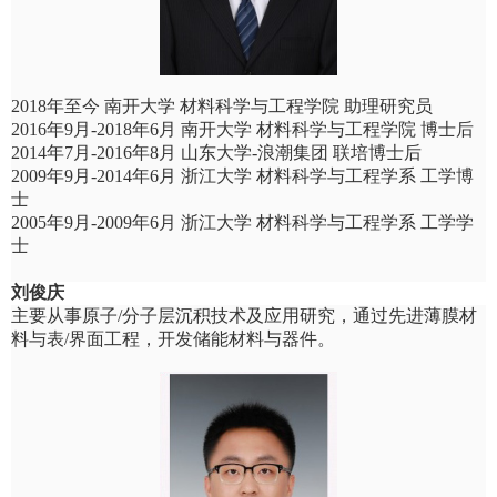
2018
年至今 南开大学 材料科学与工程学院 助理研究员
2016
年
9
月
-2018
年
6
月 南开大学 材料科学与工程学院 博士后
2014
年
7
月
-2016
年
8
月 山东大学
-
浪潮集团 联培博士后
2009
年
9
月
-2014
年
6
月 浙江大学 材料科学与工程学系 工学博
士
2005
年
9
月
-2009
年
6
月 浙江大学 材料科学与工程学系 工学学
士
刘俊庆
主要从事原子
/
分子层沉积技术及应用研究，通过先进薄膜材
料与表
/
界面工程，开发储能材料与器件。