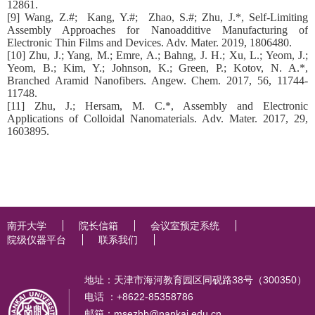
12861.
[9] Wang, Z.#; Kang, Y.#; Zhao, S.#; Zhu, J.*, Self-Limiting
Assembly Approaches for Nanoadditive Manufacturing of
Electronic Thin Films and Devices. Adv. Mater. 2019, 1806480.
[10] Zhu, J.; Yang, M.; Emre, A.; Bahng, J. H.; Xu, L.; Yeom, J.;
Yeom, B.; Kim, Y.; Johnson, K.; Green, P.; Kotov, N. A.*,
Branched Aramid Nanofibers. Angew. Chem. 2017, 56, 11744-
11748.
[11] Zhu, J.; Hersam, M. C.*, Assembly and Electronic
Applications of Colloidal Nanomaterials. Adv. Mater. 2017, 29,
1603895.
南开大学
院长信箱
会议室预定系统
院级仪器平台
联系我们
地址：天津市海河教育园区同砚路38号（300350）
电话 ：+8622-85358786
邮箱：msezhb@nankai.edu.cn