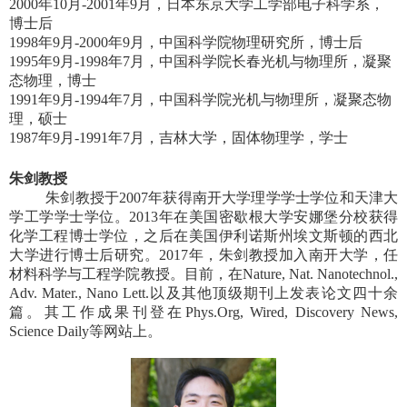
2000
年
10
月
-2001
年
9
月，日本东京大学工学部电子科学系，
博士后
1998
年
9
月
-2000
年
9
月，中国科学院物理研究所，博士后
1995
年
9
月
-1998
年
7
月，中国科学院长春光机与物理所，凝聚
态物理，博士
1991
年
9
月
-1994
年
7
月，中国科学院光机与物理所，凝聚态物
理，硕士
1987
年
9
月
-1991
年
7
月，吉林大学，固体物理学，学士
朱剑教授
朱剑教授于
2007
年获得南开大学理学学士学位和天津大
学工学学士学位。
2013
年在美国密歇根大学安娜堡分校获得
化学工程博士学位，之后在美国伊利诺斯州埃文斯顿的西北
大学进行博士后研究。
2017
年，朱剑教授加入南开大学，任
材料科学与工程学院教授。目前，在
Nature, Nat. Nanotechnol.,
Adv. Mater., Nano Lett.
以及其他顶级期刊上发表论文四十余
篇。其工作成果刊登在
Phys.Org, Wired, Discovery News,
Science Daily
等网站上。