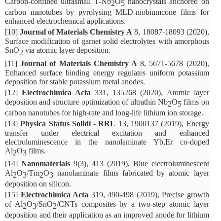
Carbon-confined ultrasmall T-Nb
O
nanocrystals anchored on
2
5
carbon nanotubes by pyrolysing MLD-niobiumcone films for
enhanced electrochemical applications.
[10]
Journal of Materials Chemistry A
8, 18087-18093 (2020),
Surface modification of garnet solid electrolytes with amorphous
SnO
via atomic layer deposition.
2
[11]
Journal of Materials Chemistry A
8, 5671-5678 (2020),
Enhanced surface binding energy regulates uniform potassium
deposition for stable potassium metal anodes.
[12]
Electrochimica Acta
331, 135268 (2020), Atomic layer
deposition and structure optimization of ultrathin Nb
O
films on
2
5
carbon nanotubes for high-rate and long-life lithium ion storage.
[13]
Physica Status Solidi - RRL
13, 1900137 (2019), Energy
transfer under electrical excitation and enhanced
electroluminescence in the nanolaminate Yb,Er co-doped
Al
O
films.
2
3
[14]
Nanomaterials
9(3), 413 (2019), Blue electroluminescent
Al
O
/Tm
O
nanolaminate films fabricated by atomic layer
2
3
2
3
deposition on silicon.
[15]
Electrochimica Acta
319, 490-498 (2019), Precise growth
of Al
O
/SnO
/CNTs composites by a two-step atomic layer
2
3
2
deposition and their application as an improved anode for lithium