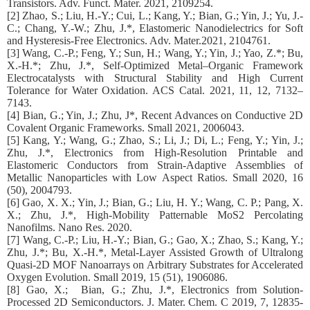
Transistors. Adv. Funct. Mater. 2021, 2109254.
[2] Zhao, S.; Liu, H.-Y.; Cui, L.; Kang, Y.; Bian, G.; Yin, J.; Yu, J.-
C.; Chang, Y.-W.; Zhu, J.*, Elastomeric Nanodielectrics for Soft
and Hysteresis-Free Electronics. Adv. Mater.2021, 2104761.
[3] Wang, C.-P.; Feng, Y.; Sun, H.; Wang, Y.; Yin, J.; Yao, Z.*; Bu,
X.-H.*; Zhu, J.*, Self-Optimized Metal–Organic Framework
Electrocatalysts with Structural Stability and High Current
Tolerance for Water Oxidation. ACS Catal. 2021, 11, 12, 7132–
7143.
[4] Bian, G.; Yin, J.; Zhu, J*, Recent Advances on Conductive 2D
Covalent Organic Frameworks. Small 2021, 2006043.
[5] Kang, Y.; Wang, G.; Zhao, S.; Li, J.; Di, L.; Feng, Y.; Yin, J.;
Zhu, J.*, Electronics from High‐Resolution Printable and
Elastomeric Conductors from Strain‐Adaptive Assemblies of
Metallic Nanoparticles with Low Aspect Ratios. Small 2020, 16
(50), 2004793.
[6] Gao, X. X.; Yin, J.; Bian, G.; Liu, H. Y.; Wang, C. P.; Pang, X.
X.; Zhu, J.*, High-Mobility Patternable MoS2 Percolating
Nanofilms. Nano Res. 2020.
[7] Wang, C.-P.; Liu, H.-Y.; Bian, G.; Gao, X.; Zhao, S.; Kang, Y.;
Zhu, J.*; Bu, X.-H.*, Metal-Layer Assisted Growth of Ultralong
Quasi-2D MOF Nanoarrays on Arbitrary Substrates for Accelerated
Oxygen Evolution. Small 2019, 15 (51), 1906086.
[8] Gao, X.; Bian, G.; Zhu, J.*, Electronics from Solution-
Processed 2D Semiconductors. J. Mater. Chem. C 2019, 7, 12835-