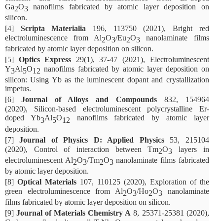
Ga
O
nanofilms fabricated by atomic layer deposition on
2
3
silicon.
[4]
Scripta Materialia
196, 113750 (2021), Bright red
electroluminescence from Al
O
/Eu
O
nanolaminate films
2
3
2
3
fabricated by atomic layer deposition on silicon.
[5]
Optics Express
29(1), 37-47 (2021), Electroluminescent
Y
Al
O
nanofilms fabricated by atomic layer deposition on
3
5
12
silicon: Using Yb as the luminescent dopant and crystallization
impetus.
[6]
Journal of Alloys and Compounds
832, 154964
(2020), Silicon-based electroluminescent polycrystalline Er-
doped Yb
Al
O
nanofilms fabricated by atomic layer
3
5
12
deposition.
[7]
Journal of Physics D: Applied Physics
53, 215104
(2020), Control of interaction between Tm
O
layers in
2
3
electroluminescent Al
O
/Tm
O
nanolaminate films fabricated
2
3
2
3
by atomic layer deposition.
[8]
Optical Materials
107, 110125 (2020), Exploration of the
green electroluminescence from Al
O
/Ho
O
nanolaminate
2
3
2
3
films fabricated by atomic layer deposition on silicon.
[9]
Journal of Materials Chemistry A
8, 25371-25381 (2020),