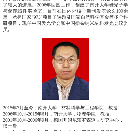
了较大的进展。
2006
年回国工作，创建了南开大学硅光子学
与储能器件实验室。目前在国内外核心期刊发表论文
100
余
篇，承担国家“
973”
项目子课题及国家自然科学基金等多个科
研项目，现任中国发光学会和中国掺杂纳米材料发光会议委
员。
2015
年
7
月至今，南开大学，材料科学与工程学院，教授
2006
年
10
月
-2015
年
6
月，南开大学，物理学院，教授。
2001
年
10
月
-2006
年
9
月，德国开姆尼茨罗森道夫研究中心，
博士后