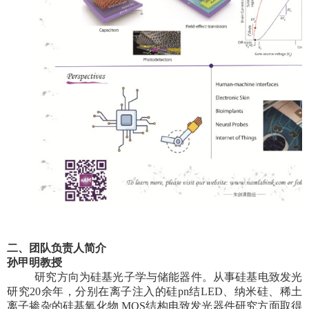
二、
团队负责人简介
孙甲明教授
研究方向为硅基光子学与储能器件。从事硅基电致发光
研究
20
余年，分别在离子注入的硅
pn
结
LED
、纳米硅、稀土
离子掺杂的硅基氧化物
MOS
结构电致发光器件研究方面取得