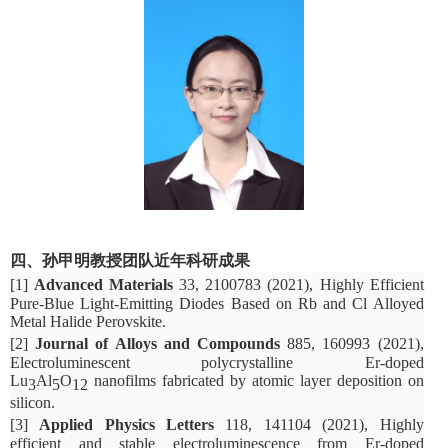
四、
孙甲明教授团队近年科研成果
[1]
Advanced Materials
33, 2100783 (2021), Highly Efficient
Pure-Blue Light-Emitting Diodes Based on Rb and Cl Alloyed
Metal Halide Perovskite.
[2]
Journal of Alloys and Compounds
885, 160993 (2021),
Electroluminescent polycrystalline Er-doped
Lu
Al
O
nanofilms fabricated by atomic layer deposition on
3
5
12
silicon.
[3]
Applied Physics Letters
118, 141104 (2021), Highly
efficient and stable electroluminescence from Er-doped