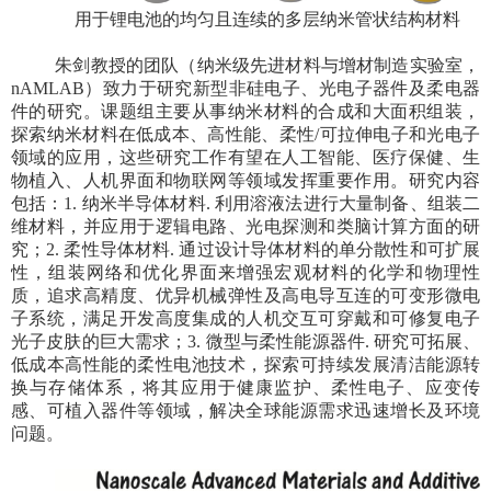
用于锂电池的均匀且连续的多层纳米管状结构材料
朱剑教授的团队（纳米级先进材料与增材制造实验室，
nAMLAB
）致力于研究新型非硅电子、光电子器件及柔电器
件的研究。课题组主要从事纳米材料的合成和大面积组装，
探索纳米材料在低成本、高性能、柔性
/
可拉伸电子和光电子
领域的应用，这些研究工作有望在人工智能、医疗保健、生
物植入、人机界面和物联网等领域发挥重要作用。研究内容
包括：
1.
纳米半导体材料
.
利用溶液法进行大量制备、组装二
维材料，并应用于逻辑电路、光电探测和类脑计算方面的研
究；
2.
柔性导体材料
.
通过设计导体材料的单分散性和可扩展
性，组装网络和优化界面来增强宏观材料的化学和物理性
质，追求高精度、优异机械弹性及高电导互连的可变形微电
子系统，满足开发高度集成的人机交互可穿戴和可修复电子
光子皮肤的巨大需求；
3.
微型与柔性能源器件
.
研究可拓展、
低成本高性能的柔性电池技术，探索可持续发展清洁能源转
换与存储体系，将其应用于健康监护、柔性电子、应变传
感、可植入器件等领域，解决全球能源需求迅速增长及环境
问题。