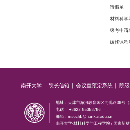
请假单
材料科学
缓考申请
缓修课程
南开大学
院长信箱
会议室预定系统
院级
地址：天津市海河教育园区同砚路38号（30
电话 ：+8622-85358786
邮箱：msezhb@nankai.edu.cn
南开大学·材料科学与工程学院 / 国家新材料