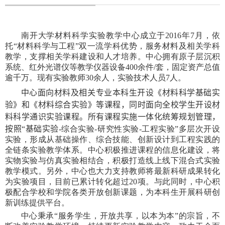
南开大学材料科学实验教学中心成立于
2016
年
7
月，依
托“材料科学与工程”双一流学科优势，服务材料及相关学科
教学，支撑相关学科建设和人才培养。中心拥有原子层沉积
系统、红外光谱仪等教学仪器设备
400
余件
/
套，固定资产总值
逾千万。现有实验教师
30
余人，实验技术人员
7
人。
中心
面向材料及相关专业本科生开设《材料科学基础实
验》和《材料综合实验》等课程，同时面向全校学生开设材
料科学通识实验课程。所有课程实施一体化统筹规划管理，
按照“基础实验
-
综合实验
-
研究性实验
-
工程实验”多层次开设
实验，形成从基础操作、综合技能、创新设计到工程实践的
全链条实验教学体系。中心积极推进课程的信息化建设，将
实物实验与仿真实验相结合，积极打造线上线下混合式实验
教学模式。另外，中心也大力支持教师将最新科研成果转化
为实验项目，目前已累计转化超过
20
项。与此同时，中心积
极配合学校和学院各类开放创新课题，为本科生开展科研创
新训练提供平台。
中心秉承“服务学生，开放共享，以本为本”的宗旨，不