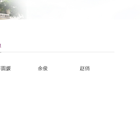
员
薛圆媛
余俊
赵俏