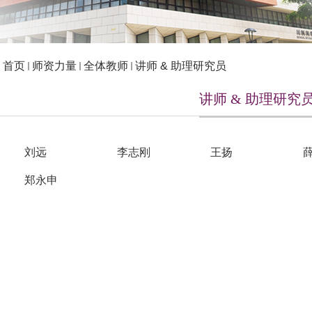
：
首页
师资力量
全体教师
讲师 & 助理研究员
讲师 & 助理研究
刘远
李志刚
王扬
郑永申