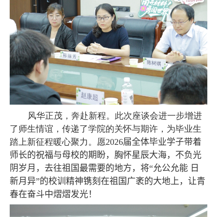
风华正茂，奔赴新程。此次座谈会进一步增进
了师生情谊，传递了学院的关怀与期许，为毕业生
踏上新征程暖心聚力。愿
2026
届全体毕业学子带着
师长的祝福与母校的期盼，
胸怀星辰大海，不负光
阴岁月，去往祖国最需要的地方，将“允公允能 日
新月异”的校训精神镌刻在祖国广袤的大地上，让青
春在奋斗中熠熠发光！