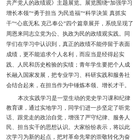
共产党人的政绩观》主题展览。展览围绕“加强学习
增长本领”“勇于担当 为民造福”“科学决策 真抓实
干”“心底无私 克己奉公”四个篇章展开，系统呈现了
周恩来同志立党为公、执政为民的政绩观实践。同
学们在学习中认识到，真正的政绩不能停留于表面
成绩，更不能追求个人名利，而应当是经得起实
践、人民和历史检验的实绩；青年学生要把个人成
长融入国家发展，把专业学习、科研实践和服务社
会结合起来，在担当作为中锤炼本领、增长才干。
本次实践学习是一堂生动的党史学习课
和
纪律
教育课
，
通过实地学习，
同学们
进一步坚定了听党
话、跟党走的政治自觉，增强了严守纪律、服务人
民、担当实干的思想认识。大家
纷纷
表示，将以此
次学习为新的起点，把对革命先辈的崇敬转化为奋