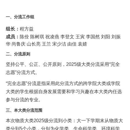
一、分流工作组
组长：
程方益
成员：
陈佺 陈树琪 祝凌燕 李登文 王寅 李国然 刘阳 刘振
华 尚鲁庆 山长亮 王兰 宋少洁 由佳 袁婧
二、分流原则
坚持公平、公正、公开原则，
2025
级大类分流采用
“
完全
志愿
”
分流方式。
“
完全志愿”分流是指采用此分流方式的跨学院大类或学院
大类的学生根据自身发展需要和学习兴趣在本大类内任选
参与分流的专业。
三、
本大类分流范围
本次物质大类
2025
级分流到小类：大一下学期末从物质大
类分到
5
个小类，分别为化学类、生命科学类、环境科学