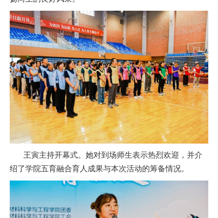
王寅主持开幕式。她对到场师生表示热烈欢迎，并介
绍了学院五育融合育人成果与本次活动的筹备情况。