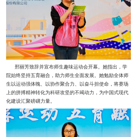
邢丽芳致辞并宣布师生趣味运动会开幕。她指出，学
院始终坚持五育融合，助力师生全面发展。她勉励全体师
生以运动强体魄、以协作聚合力、以奋斗担使命，将赛场
上的拼搏精神转化为科研攻坚的不竭动力，为中国式现代
化建设汇聚磅礴力量。