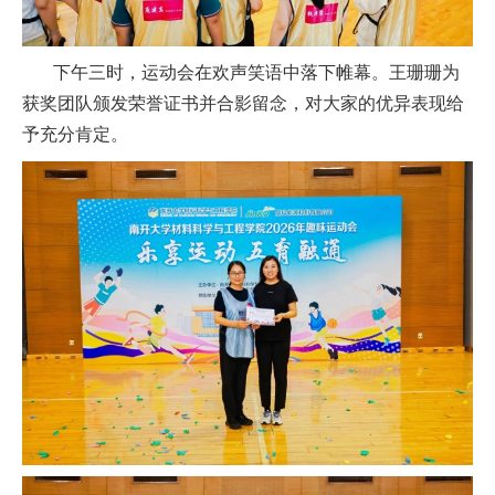
下午三时，运动会在欢声笑语中落下帷幕。王珊珊为
获奖团队颁发荣誉证书并合影留念，对大家的优异表现给
予充分肯定。