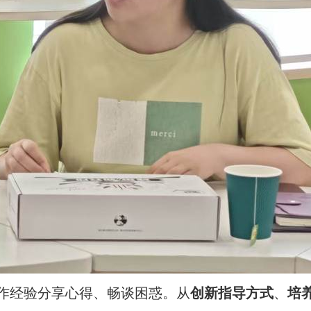
作
经验
分享心得、畅谈困惑。
从
创新指导方式
、
培