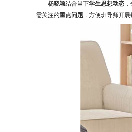
杨晓颖
结合当下
学生思想
动态
，
需关注的
重点问题
，方便班导师开展