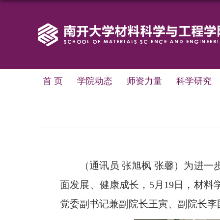
首 页
学院动态
师资力量
科学研究
（通讯员
张旭枫
张馨）
为
进一
面发展、健康成长，
5
月
19
日
，材料
党委副书记
兼副院长
王寅、副院长李