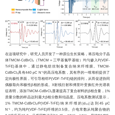
在这项研究中，研究人员开发了一种原位生长策略，将压电分子晶
体TMCM-CdBrCl₂（TMCM = 三甲基氯甲基铵）均匀掺入P(VDF-
TrFE)基体中，通过静电纺丝制备复合纳米纤维膜。TMCM-
CdBrCl₂具有440 pC N⁻¹的高压电系数，其有序的一维堆积提供了
定向极性界面，可引导相邻P(VDF-TrFE)链的排列，从而促进协同
偶极取向和极性β相的形成。X射线衍射和傅里叶变换红外光谱表
征表明，添加TMCM-CdBrCl₂显著提高了复合材料的β相含量，1%
质量分数的样品达到最大β相分数和结晶度。压电系数测试显示，
1% TMCM-CdBrCl₂/P(VDF-TrFE)纳米纤维的|d₃₃|达到45 pC
N⁻¹，约为纯P(VDF-TrFE)纤维的3.5倍。介电常数从纯聚合物的