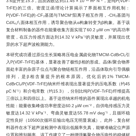
3.6提升至15.3，品质因数达到11.45 × 10⁻¹² m² N⁻¹，是纯P(VDF-
TrFE)的三倍。密度泛函理论计算揭示了界面相互作用机制：
P(VDF-TrFE)的-CF₂基团与TMCM⁺阳离子相互作用，-CH₂基团与
CdX₆八面体相互作用，诱导聚合物从α构象转变为β构象。基于该
复合材料制备的器件在能量收集方面实现了60.2 µW cm⁻²的高功率
密度，在压力传感方面达到14.32 V kPa⁻¹的灵敏度，并展现出优
异的水下超声波检测能力。
本研究成功通过原位生长策略将压电金属卤化物TMCM-CdBrCl₂引
入P(VDF-TrFE)基体，显著改善了极性β相的形成。晶体/聚合物界
面处丰富的杂原子位点与聚合物链相互作用，沿晶体取向引导偶极
排列，是β相含量提升的根本原因。优化后的1% TMCM-
CdBrCl₂/P(VDF-TrFE)纳米纤维表现出显著提升的压电系数（约45
pC N⁻¹）和介电常数（约15.3），分别比纯P(VDF-TrFE)纤维提高
三倍以上和四倍以上。基于这些纳米纤维的器件展现出卓越的机电
性能：能量收集峰值功率密度达60.2 µW cm⁻²，自供电传感压力灵
敏度达14.32 V kPa⁻¹、弯曲灵敏度达55.78 mV deg⁻¹，且循环稳
定性良好（10500次循环后输出电压无明显衰减）。此外，复合材
料器件在水下超声波检测中表现出低频率失真，能够准确定位声源
位置和辨别频率。该工作建立了一种增强氟聚合物压电性的稳健材