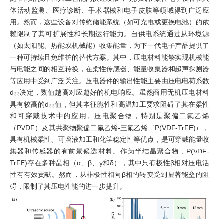
体活动监测、医疗诊断、手术器械和电子皮肤等领域得到广泛应
用。然而，这些设备对传统储能系统（如可充电或更换电池）的依
赖限制了其可扩展性和长期运行能力。自供电系统通过从环境源
（如太阳能、热能或机械能）收集能量，为下一代电子产品提供了
一种可持续且免维护的替代方案。其中，压电材料能够实现机械能
与电能之间的相互转换，在柔性传感器、能量收集器和超声探测器
等应用中受到广泛关注。压电器件的输出性能主要由压电电荷系数
d₃₃决定，数值越高对应越好的机电响应。虽然商用无机压电材料
具有较高的d₃₃值，但其本征脆性和高温加工要求阻碍了其在柔性
和可穿戴技术中的应用。压电聚合物，特别是聚偏二氟乙烯
（PVDF）及其共聚物聚偏二氟乙烯-三氟乙烯（P(VDF-TrFE)），
具有机械柔性、可溶液加工和化学稳定性等优点，是可穿戴能量收
集器和传感器的有前景候选材料。作为半结晶聚合物，P(VDF-
TrFE)存在多种晶相（α、β、γ和δ），其中只有极性β相对压电活
性有有效贡献。然而，从非极性相向β相的转变受到显著能垒的阻
碍，限制了其压电性能的进一步提升。