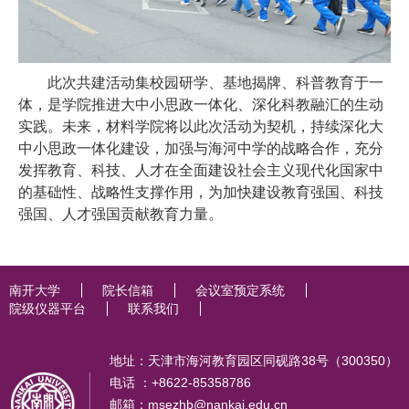
此次共建活动集校园研学、基地揭牌、科普教育于一
体，是学院推进大中小思政一体化、深化科教融汇的生动
实践。未来，材料学院将以此次活动为契机，持续深化大
中小思政一体化建设，加强与海河中学的战略合作，充分
发挥教育、科技、人才在全面建设社会主义现代化国家中
的基础性、战略性支撑作用，为加快建设教育强国、科技
强国、人才强国贡献教育力量。
南开大学
院长信箱
会议室预定系统
院级仪器平台
联系我们
地址：天津市海河教育园区同砚路38号（300350）
电话 ：+8622-85358786
邮箱：msezhb@nankai.edu.cn