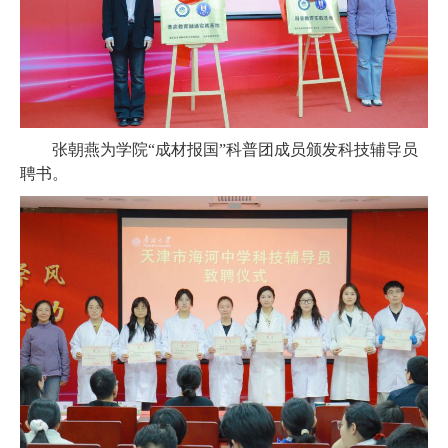
张朝燕为学院
“
成材报国
”
科普团成员颁发科技辅导员
聘书。