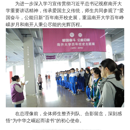
为进一步深入学习宣传贯彻习近平总书记视察南开大
学重要讲话精神，传承爱国主义传统，师生共同参观了
“
爱
国奋斗，公能日新
”
百年南开校史展，重温南开大学百年峥
嵘岁月和南开人秉公尽能的光辉历程。
在总理像前，全体师生整齐列队、合影留念，深刻感
悟
“
为中华之崛起而读书
”
的初心使命。