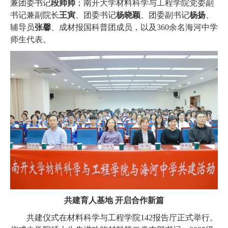
兼团委书记
段帅帅
；南开大学材料科学与工程学院党委副
书记兼副院长
王寅
、团委书记
杨晓颖
、团委副书记
杨扬
、
辅导员
张馨
、成材报国科普团成员，以及
360
余名海河中学
师生代表。
共建育人基地 开启合作新篇
共建仪式在材料科学与工程学院
142
报告厅正式举行。