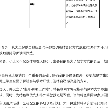
方案
后，必修课学分绩排名进入新
材料双一流特色班前
50%
，通
过综合素质考核后，择优转
入。
一名外，从大二起以自愿组合与兴趣协调相结合的方式成立约
10
个学习小
鼓励跟随导师读研深造。
师资。小班化不仅仅体现在人数少，主要目的是为了教学方式的灵活，鼓
趣是特色班成功的一个重要的基础，除确定的必修课程外，积极鼓励学生
促进学生全面了解社会与学术环境，选择自己感兴趣的方向。
协议，并设立了
“
南开
-
剑桥工作站
”
，特色班同学将定期参与剑桥大学师生
试。同时，为特色班优先安排外籍教授短期课程。资助特色班同学参加国
实现循序渐进，全程配套的科研训练计划。大一侧重材料研究前沿的知识