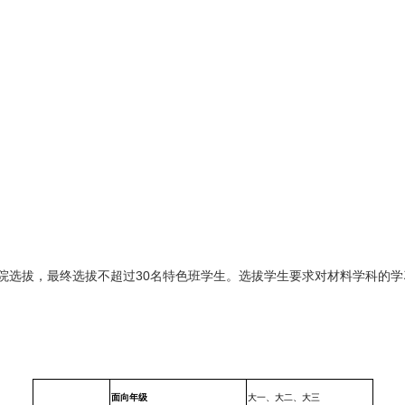
院选拔，最终选拔不超过
30
名特色班学生。选拔学生要求对材料学科的学
面向年级
大一、大二、大三