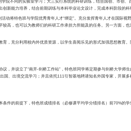
到学院不同的实验室学习；大三实行系统的科研训练，结合国创、市创、
出创新能力培养，结合前期训练与本科毕业论文设计，完成本科阶段的科
列活动将特色班与学院优秀青年人才
“
绑定
”
。充分发挥青年人才在国际视
平较高，也可以为教师们的科研工作承担力所能及的任务。另一方面，也
教育，充分利用校内外优质资源，以学生喜闻乐见的形式加强思想教育。
。
协议，并设立了“南开
-
剑桥工作站
”
，特色班同学将定期参与剑桥大学师生
出国、出境交流学习；并且依托
111
引智基地聘请知名外国专家，开展多
本条件的前提下，特色班成绩排名（必修课平均学分绩排名）前
70%
的学