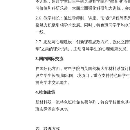
本训练，通过学生自主科研选题和学院的
“
微百项
”
等
习价值和科研乐趣；大四全面强化科研能力训练，突
2.6
教学相长：通过导师制、讲座、
“
拼盘
”
课程等系
格魅力积极引领学术发展。同时，特色班同学平均水
一线。
2.7
思想与心理建设：创新课程思政方式，强化立德
华
”
之类的课外活动，主动引导学生的心理健康发展
3.
国内国际交流
在国际化方面，材料学院与英国剑桥大学材料系签订
设立学生长
/
短期出国、境项目，重点支持特色班学生
提高学术交流能力。
4.
推免政策
新材料双一流特色班推免名额单列，符合学校推免基
班实际深造率
90%
）
四、联系方式