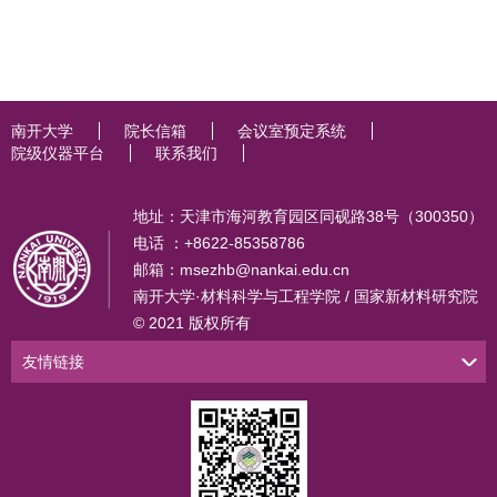
南开大学
院长信箱
会议室预定系统
院级仪器平台
联系我们
地址：天津市海河教育园区同砚路38号（300350）
电话 ：+8622-85358786
邮箱：msezhb@nankai.edu.cn
南开大学·材料科学与工程学院 / 国家新材料研究院
© 2021 版权所有
友情链接