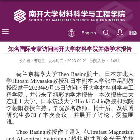
English
旧版
知名国际专家访问南开大学材料学院并做学术报告
发布者：曹建胜
发布时间：2023-09-21
浏览次数：
1491
荷兰奈梅亨大学
Theo Rasing
院士、日本东北大
学
Hitoshi Miyasaka
教授和
日本
熊本大学
张中岳
副教
授
应邀
于
2023
年
9
月
15
日
访问
南开大学材料
科学与工
程
学院
，并带来了精彩的
学术报告
。本次报告由大
连理工大学、日本筑波大学
Hiroki Oshio
教授和我院
李朝阳教授主持，
学院
多名
教师
、博士后、
及
硕博
研究生
参加了本次会议，并展开了讨论，受益匪
浅
。
Theo Rasing
教授
作了题为
《
Ultrafast Magnetism
and
All-optical Switching
(
超快磁性和全光开关技