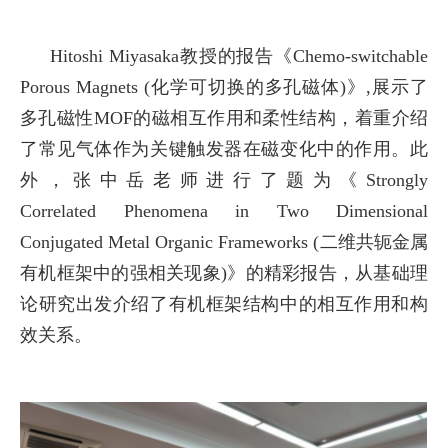
Hitoshi Miyasaka
教授
的报告《
Chemo-switchable
Porous
Magnets
(
化学可切换的多孔磁体
)
》
,
展示了
多孔磁性
MOF
的磁相互作用和柔性结构，着重介绍
了常见气体作为关键触发器在磁变化中的作用。此
外，张中岳老师进行了
题为
《
Strongly
Correlated
Phenomena in Two
Dimensional
Conjugated
Metal Organic Frameworks (
二维共轭金属
有机框架中的强相关现象
)
》的精彩报告，从基础理
论研究出发介绍了有机框架结构中的相互作用和构
效关系。