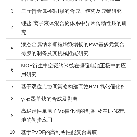
3
二元贵金属-铋团簇的合成、结构及成键研究
锂盐-离子液体混合物体系中异常传输性质的研
4
究
液态金属纳米颗粒增强增韧的PVA基多元复合
5
薄膜的制备及其机械性能研究
MOF衍生中空碳纳米线在锂硫电池正极中的应
6
用研究
7
基于双位点协同策略构建高效HMF氧化催化剂
8
γ-石墨单炔的合成及剥离
高稳定性单原子Mo催化剂的制备 及在Li-N2电
9
池的初步应用
10
基于PVDF的高制冷性能复合薄膜