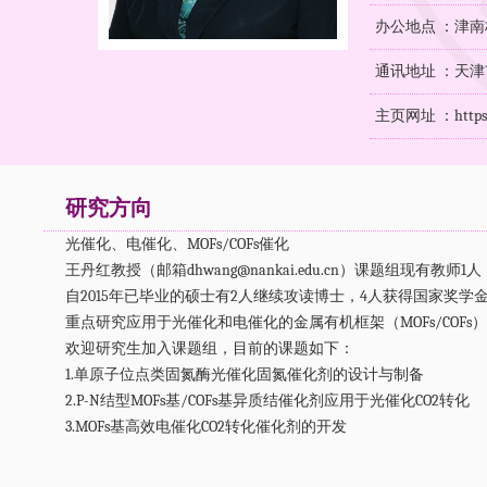
办公地点 ：津南
通讯地址 ：天津
主页网址 ：
http
研究方向
光催化、
电催化、
MOFs/COFs催化
王丹红教授（邮箱dhwang@nankai.edu.cn）课题组现有教师
自2015年已毕业的硕士有2人继续攻读博士，4人获得国家奖学
重点研究应用于光催化和电催化的金属有机框架（MOFs/CO
欢迎研究生加入课题组，目前的课题如下：
1.单原子位点类固氮酶光催化固氮催化剂的设计与制备
2.P-N结型MOFs基/COFs基异质结催化剂应用于光催化CO2转化
3.MOFs基高效电催化CO2转化催化剂的开发