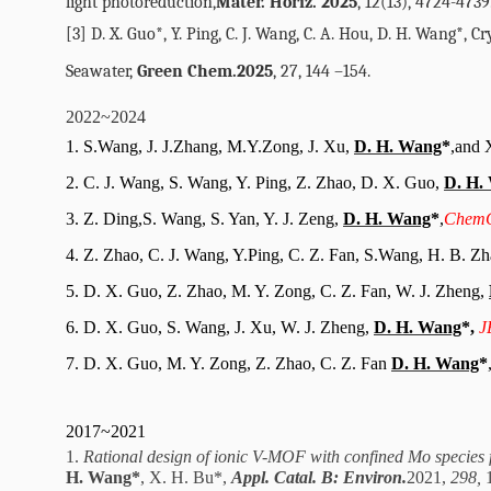
light photoreduction,
Mater. Horiz. 2025
, 12(13), 4724-4739
[3] D. X. Guo*, Y. Ping, C. J. Wang, C. A. Hou, D. H. Wang
*
, C
Seawater,
Green Chem.
2025
, 27, 144 –154.
2022~2024
1. S.
Wang, J. J.
Zhang, M.Y.
Zong
, J. Xu,
D. H. Wang
*
,
and 
2. C. J. Wang, S. Wang, Y. Ping, Z. Zhao, D. X. Guo,
D. H.
3. Z. Ding
,
S. Wang, S. Yan, Y. J. Zeng,
D
. H. Wang
*
,
Chem
4. Z. Zhao, C.
J.
Wang, Y.
Ping, C. Z. Fan, S.
Wang, H. B. Z
5. D. X. Guo, Z. Zhao, M. Y.
Zong
, C. Z. Fan, W. J. Zheng,
6. D. X. Guo, S. Wang, J. Xu, W. J. Zheng,
D. H. Wang
*,
J
7. D. X. Guo, M. Y. Zong, Z. Zhao, C. Z. Fan
D
. H. Wang
*
2017~2021
1.
Rational design of ionic V-MOF with confined Mo species for
H. Wang*
, X. H. Bu*,
Appl. Catal. B: Environ.
2021,
298,