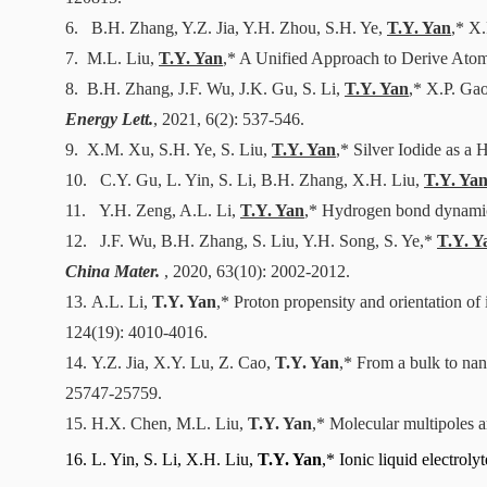
6.
B.H. Zhang, Y.Z. Jia, Y.H. Zhou, S.H. Ye,
T.Y. Yan
,* X.
7.
M.L. Liu,
T.Y. Yan
,* A Unified Approach to Derive Atomic
8.
B.H. Zhang, J.F. Wu, J.K. Gu, S. Li,
T.Y. Yan
,* X.P. Gao
Energy Lett.
, 2021, 6(2): 537-546.
9.
X.M. Xu, S.H. Ye, S. Liu,
T.Y. Yan
,* Silver Iodide as a 
10.
C.Y. Gu, L. Yin, S. Li, B.H. Zhang, X.H. Liu,
T.Y. Ya
11.
Y.H. Zeng, A.L. Li,
T.Y. Yan
,* Hydrogen bond dynamics 
12.
J.F. Wu, B.H. Zhang, S. Liu, Y.H. Song, S. Ye,*
T.Y. Y
China Mater.
, 2020, 63(10): 2002-2012.
13.
A.L. Li,
T.Y. Yan
,* Proton propensity and orientation of
124(19): 4010-4016.
14.
Y.Z. Jia, X.Y. Lu, Z. Cao,
T.Y. Yan
,* From a bulk to nan
25747-25759.
15.
H.X. Chen, M.L. Liu,
T.Y. Yan
,*
Molecular multipoles an
16. L. Yin, S. Li, X.H. Liu,
T.Y. Yan
,* Ionic liquid electroly