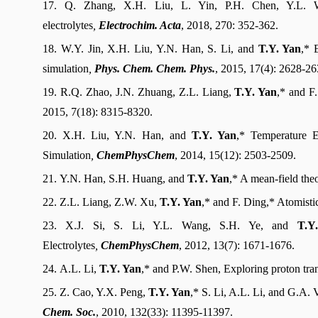
17. Q. Zhang, X.H. Liu, L. Yin, P.H. Chen, Y.L.
electrolytes
,
Electrochim. Acta
, 2018, 270: 352-362.
18. W.Y. Jin, X.H. Liu, Y.N. Han, S. Li, and
T.Y. Yan
,* 
simulation
,
Phys. Chem. Chem. Phys.
, 2015, 17(4): 2628-26
19. R.Q. Zhao, J.N. Zhuang, Z.L. Liang,
T.Y. Yan
,* and F
2015, 7(18): 8315-8320.
20. X.H. Liu, Y.N. Han, and
T.Y. Yan
,* Temperature E
Simulation
,
ChemPhysChem
, 2014, 15(12): 2503-2509.
21. Y.N. Han, S.H. Huang, and
T.Y. Yan
,* A mean-field theo
22. Z.L. Liang, Z.W. Xu,
T.Y. Yan
,* and F. Ding,* Atomisti
23. X.J. Si, S. Li, Y.L. Wang, S.H. Ye, and
T.Y
Electrolytes
,
ChemPhysChem
, 2012, 13(7): 1671-1676.
24. A.L. Li,
T.Y. Yan
,* and P.W. Shen, Exploring proton tran
25. Z. Cao, Y.X. Peng,
T.Y. Yan
,* S. Li, A.L. Li, and G.A
Chem. Soc.
, 2010, 132(33): 11395-11397.