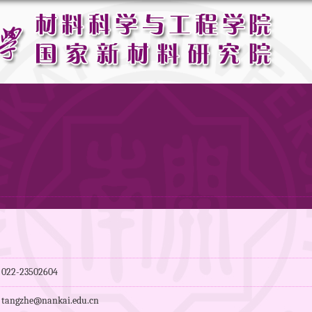
：
2-23502604
gzhe@nankai.edu.cn