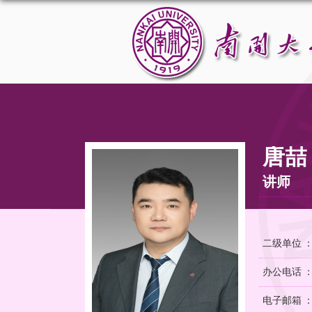
唐喆
讲师
二级单位 
办公电话 ：02
电子邮箱 ：tan