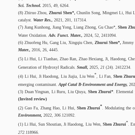
Sci. Technol.
2015, 49, 6264.
(8) Zhiruo Zhou,
Zhurui Shen*,
Chunlin Song, Mingmei Li, Hui Li,
catalyst.
Water Res.,
2021, 201, 117314.
(7) Jiang Kunhong, Jiang Yong, Liang Zhong, Gu Chao*,
Shen Zhu
Water Oxidation.
Adv. Funct. Mater.,
2024, 52, 2411094.
(6) Zhuofeng Hu, Gang Liu, Xingqiu Chen,
Zhurui Shen*,
Jimmy 
Mater.,
2016, 26, 4445.
(5) Li Hui, Li Tianhao, Zhao Ran, Zhao Hexiang, Ji, Haodong, Ch
Generation of Hydroxyl Radicals.
Small,
2025
,
21
(24). 2412234.
*
(4) Li Hui, Ji Haodong, Liu Jiajia, Liu Wen
, Li Fan,
Shen Zhuru
emerging contaminant.
Appl Catal B-Environment and Energy,
20
(3) Duan Yingnan, Li Ruru, Liu Qiuya,
Shen Zhurui*
. Elemental 
(Invited review)
*
(2) Guo Fa, Zhang Hao, Li Hui,
Shen Zhurui
. Modulating the o
Environment,
2022,
306
.121092.
*
(1) Li Hui, Sun Shoutian, Ji Haodong, Liu Wen,
Shen Zhurui
. E
272
.118966.