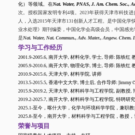
化）
等领域。在
Nat. Water,
PNAS
,
J. Am. Chem. Soc.
,
Ad
次。授权国家发明专利
4
项。2023年获得天津市科技
人
，入选
2015
年
天津市
131
创新人才工程
。是中国化学
业水处理》期刊
编委，
中国化学会高级会员
，
中国感光
是
Nat. Water, Nat. Commun.,
Adv. Mater.
,
Angew. Chem. I
学习与工作经历
2001.
9
-
2005.
6,
南开大学
,
材料化学
,
学士
,
导师
:
陈铁红 
2005.
9
-
2010.
6,
南开大学
,
物理化学
,
博士
,
导师
:
陈铁红 
2010.
9-2015.
6,
天津大学
,
材料学院
,
讲师
2013.
5-2015.
5,
香港中文大学
,
博士后
,
合作导师
:
Jimmy 
2015.
9-2019.
2,
天津大学
,
材料科学与工程学院
,
副教授
,
2019.
2-
2025.7
,
南开大学
,
材料科学与工程学院
,
特聘研
2025.1-
至今，喀什大学，化学与环境科学学院，兼职教
2025.8-
至今，南开大学，材料科学与工程学院，教授，
荣誉与项目