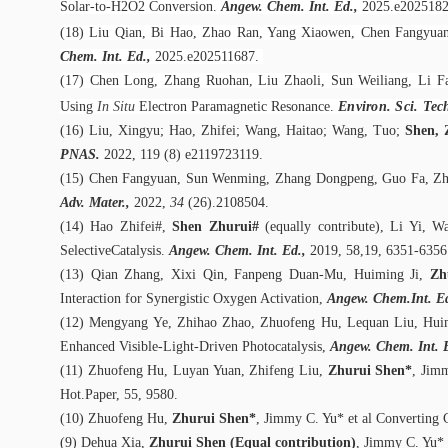
Solar-to-H2O2 Conversion.
A
ngew. Chem. Int. Ed.,
2025
.e2025182
(18)
Liu Qian, Bi Hao, Zhao Ran, Yang Xiaowen, Chen Fangyua
Chem. Int. Ed.,
2025
.e202511687.
(17) Chen Long, Zhang Ruohan, Liu Zhaoli, Sun Weiliang, Li F
Using
In Situ
Electron Paramagnetic Resonance.
Environ. Sci. Tec
(16) Liu, Xingyu; Hao, Zhifei; Wang, Haitao; Wang, Tuo;
Shen, 
PNAS.
2022, 119 (8) e2119723119.
(15) Chen Fangyuan, Sun Wenming, Zhang Dongpeng, Guo Fa, Zh
Adv. Mater.,
2022
,
34
(26).2108504.
(14) Hao Zhifei#,
Shen Zhurui#
(equally contribute), Li Yi, 
SelectiveCatalysis.
Angew. Chem. Int. Ed.,
2019, 58,19, 6351-6356
(13) Qian Zhang, Xixi Qin, Fanpeng Duan-Mu, Huiming Ji,
Zh
Interaction for Synergistic Oxygen Activation,
Angew. Chem.Int. E
(12) Mengyang Ye, Zhihao Zhao, Zhuofeng Hu, Lequan Liu, Hui
Enhanced Visible-Light-Driven Photocatalysis,
Angew. Chem. Int. 
(11) Zhuofeng Hu, Luyan Yuan, Zhifeng Liu,
Zhurui Shen*
, Jim
Hot.Paper, 55, 9580.
(10) Zhuofeng Hu,
Zhurui Shen*
, Jimmy C. Yu* et al Converting 
(9) Dehua Xia,
Zhurui Shen (Equal contribution)
, Jimmy C. Yu* 