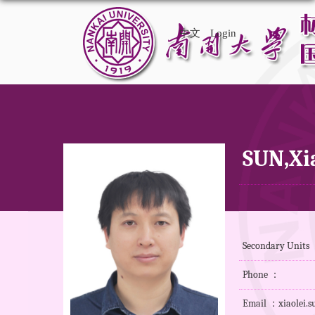
中文
Login
SUN,Xi
Secondary Units 
Phone ：
Email ：xiaolei.s