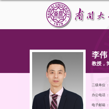
李伟
教授，
二级单位 
办公电话 
电子邮箱 ：wl