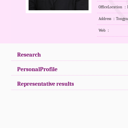
OfficeLocation ：
Address ：Tongyan 
Web ：
Research
PersonalProfile
Representative results