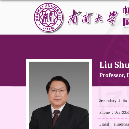
中文
Login
Liu Sh
Professor, D
Secondary Units ：
Phone ：022-235
Email ：sliu@nan