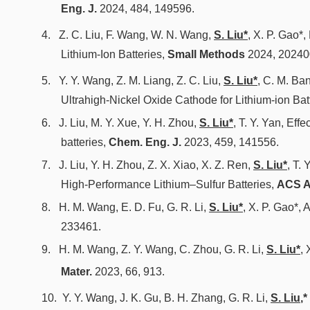
Eng. J.
2024, 484, 149596.
4.
Z. C. Liu, F. Wang, W. N. Wang,
S. Liu*
, X. P. Gao*
,
Lithium-Ion Batteries,
Small Methods
2024,
20240
5.
Y. Y. Wang, Z. M. Liang, Z. C. Liu,
S. Liu*
, C. M. Ba
Ultrahigh-Nickel Oxide Cathode for Lithium-ion Bat
6.
J. Liu, M. Y. Xue, Y. H. Zhou,
S. Liu*
, T. Y. Yan, Eff
batteries,
Chem. Eng. J.
2023, 459, 141556.
7.
J. Liu, Y. H. Zhou, Z. X. Xiao, X. Z. Ren,
S. Liu*
, T. 
High-Performance Lithium–Sulfur Batteries,
ACS Ap
8.
H. M. Wang, E. D. Fu, G. R. Li,
S. Liu*
, X. P. Gao*, 
233461.
9.
H. M. Wang, Z. Y. Wang, C. Zhou, G. R. Li,
S. Liu*
, 
Mater.
2023, 66, 913.
10.
Y. Y. Wang, J. K. Gu, B. H. Zhang, G. R. Li,
S. Liu
,*