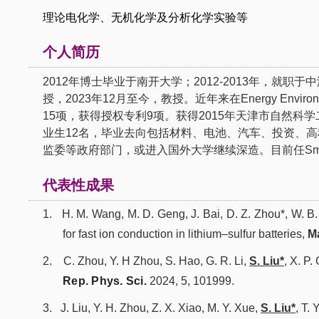
理论电化学、无机化学及分析化学实验等
个人简历
2012
年博士毕业于南开大学；
2012-2013
年，就职于中
授，2023年12月至今，教授。
近年来在
Energy Environ
15
项，获得授权专利
9
项。
获得
2015
年天津市自然科学
业生
12
名，毕业去向包括材料、电池、汽车、投资、高
监委等政府部门，或进入国外大学继续深造。目前任Smart Mat
代表性成果
1.
H. M. Wang, M. D. Geng, J. Bai, D. Z. Zhou*, W. B
for fast ion conduction in lithium–sulfur batteries,
Ma
2.
C. Zhou,
Y. H Zhou, S. Hao, G. R. Li
,
S. Liu*
, X. P.
Rep. Phys. Sci.
2024, 5, 101999.
3.
J. Liu,
Y. H. Zhou, Z. X. Xiao,
M. Y. Xue,
S. Liu*
, T. 