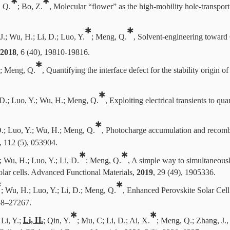
✱
✱
, Q.
; Bo, Z.
, Molecular “flower” as the high-mobility hole-transport
✱
✱
, J.; Wu, H.; Li, D.; Luo, Y.
; Meng, Q.
, Solvent-engineering toward
2018
, 6 (40), 19810-19816.
✱
.; Meng, Q.
, Quantifying the interface defect for the stability origin 
✱
 D.; Luo, Y.; Wu, H.; Meng, Q.
, Exploiting electrical transients to qua
✱
D.; Luo, Y.; Wu, H.; Meng, Q.
, Photocharge accumulation and recombin
, 112 (5), 053904.
✱
✱
.; Wu, H.; Luo, Y.; Li, D.
; Meng, Q.
, A simple way to simultaneously
solar cells. Advanced Functional Materials,
2019
, 29 (49), 1905336.
✱
✱
; Wu, H.; Luo, Y.; Li, D.; Meng, Q.
, Enhanced Perovskite Solar Cell
258–27267.
✱
✱
Li, Y.;
Li, H.
; Qin, Y.
; Mu, C; Li, D.; Ai, X.
; Meng, Q.; Zhang, J.