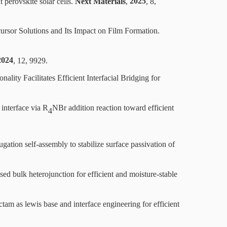
 perovskite solar cells.
Next Materials
,
2025
, 8,
cursor Solutions and Its Impact on Film Formation.
2024
, 12, 9929.
ality Facilitates Efficient Interfacial Bridging for
 interface via R
NBr addition reaction toward
efficient
4
gation self-assembly to stabilize surface passivation of
ed bulk heterojunction for efficient and moisture-stable
actam as lewis base and interface engineering for efficient