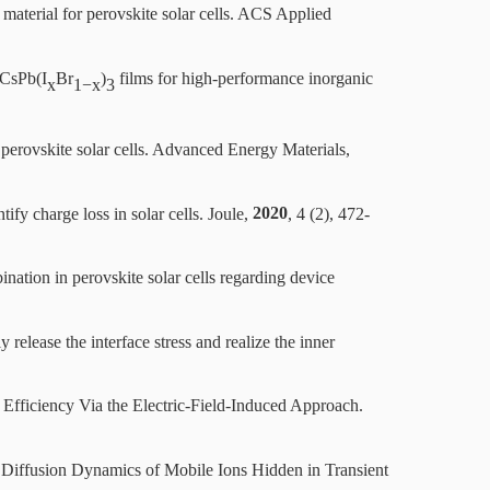
 material for perovskite solar cells. ACS Applied
 CsPb(I
Br
)
films for high-performance inorganic
x
1
−
x
3
of perovskite solar cells. Advanced Energy Materials,
ntify charge loss in solar cells. Joule,
2020
, 4 (2), 472-
ation in perovskite solar cells regarding device
 release the interface stress and realize the inner
 Efficiency Via the Electric-Field-Induced Approach.
, Diffusion Dynamics of Mobile Ions Hidden in Transient