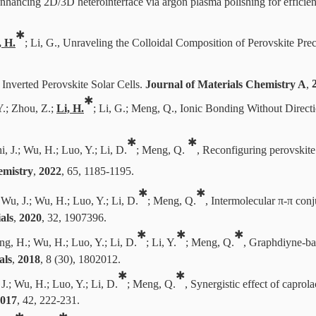
Enhancing 2D/3D heterointerface via argon plasma polishing for efficient
✱
, H.
; Li, G., Unraveling the Colloidal Composition of Perovskite Pre
Inverted Perovskite Solar Cells.
Journal of Materials Chemistry A
,
✱
 Y.; Zhou, Z.;
Li, H.
; Li, G.; Meng, Q., Ionic Bonding Without Direction
✱
✱
i, J.; Wu, H.; Luo, Y.; Li, D.
; Meng, Q.
, Reconfiguring perovskite
emistry
,
2022
, 65,
1185-1195.
✱
✱
 Wu, J.; Wu, H.; Luo, Y.; Li, D.
; Meng, Q.
,
Intermolecular π-π conju
als
,
2020
, 32, 1907396
.
✱
✱
✱
hang, H.; Wu, H.; Luo, Y.; Li, D.
; Li, Y.
; Meng, Q.
, Graphdiyne-bas
als
,
2018
, 8 (30), 1802012.
✱
✱
 J.; Wu, H.; Luo, Y.; Li, D.
; Meng, Q.
, Synergistic effect of caprol
017
, 42, 222-231.