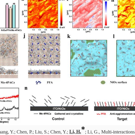
✱
hang, Y.;
Chen, P.;
Liu, S.; Chen, Y.;
Li, H.
; Li, G.,
Multi-interaction