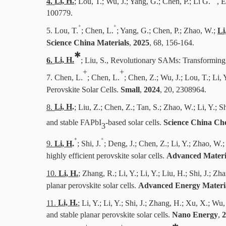
4.
Li, H.
; Lou, T.; Wu, J.; Yang, G.; Chen, P.; Li G.
, 
100779.
+
+
5.
L
ou, T.
; Chen, L.
; Yang, G.; Chen, P.; Zhao, W.;
Li
Science China Materials
,
2025
, 68, 156-164.
✱
6.
Li, H.
; Liu, S., Revolutionary SAMs: Transforming 
+
+
7.
Che
n, L.
; Chen, L.
; Chen, Z.; Wu, J.; Lou, T.; Li,
Perovskite Solar Cells.
Small
,
2024
, 20, 2308964.
8.
Li, H
.
; Liu, Z.; Chen, Z.; Tan, S.; Zhao, W.; Li, Y.; Sh
and stable FAPbI
-based solar cells.
Science China Ch
3
+
+
9.
Li, H
.
; Shi, J.
; Deng, J.; Chen, Z.; Li, Y.; Zhao, W.;
highly efficient perovskite solar cells
.
Advanced Materi
10.
Li, H.
; Zhang, R.; Li, Y.; Li, Y.; Liu, H.; Shi, J.; Z
planar perovskite solar cells.
Advanced Energy Materi
11.
Li, H.
; Li, Y.; Li, Y.; Shi, J.; Zhang, H.; Xu, X.; Wu,
and stable planar perovskite solar cells.
Nano Energy
,
2