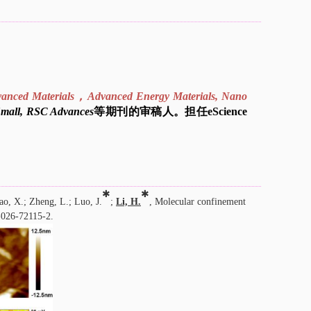
anced Materials
，
Advanced Energy Materials, Nano
 Small, RSC Advances
等期刊的审稿人。担任eScience
✱
✱
Gao, X.; Zheng, L.; Luo, J.
;
Li, H.
, Molecular confinement
-026-72115-2
.