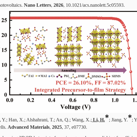
hotovoltaics
.
Nano Letters
,
202
6
,
10.1021/acs.nanolett.5c05593
.
✱
✱
, Y.; Han, X.; Alshahrani, T.; An, Q.; Wang, X.;
Li, H.
; Jiang, Y.
; 
lls.
Advanced Materials
,
2025
, 37,
e07730.