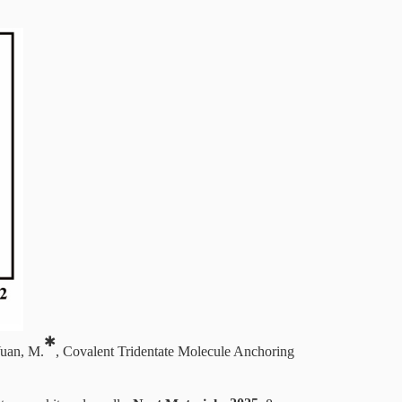
✱
Yuan, M.
, Covalent Tridentate Molecule Anchoring