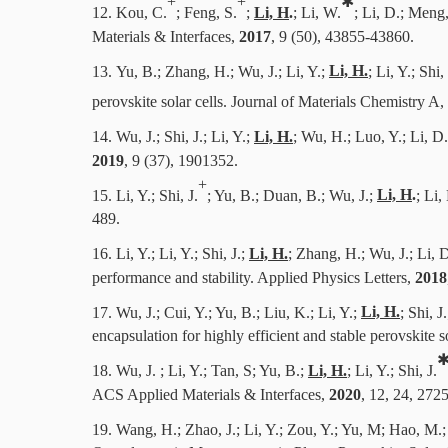
+
+
✱
12.
Kou, C.
; Feng, S.
;
Li, H
.
; Li, W.
; Li, D.; Meng
Materials & Interfaces,
2017
, 9 (50), 43855-43860.
13.
Yu, B.; Zhang, H.; Wu, J.; Li, Y.;
Li, H.
; Li, Y.; Shi
perovskite solar cells. Journal of Materials Chemistry A,
14.
Wu, J.; Shi, J.; Li, Y.;
Li, H.
; Wu, H.; Luo, Y.; Li, D
2019
, 9 (37), 1901352.
+
15.
Li, Y.; Shi, J.
; Yu, B.; Duan, B.; Wu, J.;
Li, H
.
; Li,
489.
16.
Li, Y.; Li, Y.; Shi, J.;
Li, H.
; Zhang, H.; Wu, J.; Li, 
performance and stability. Applied Physics Letters,
2018
17.
Wu, J.; Cui, Y.; Yu, B.; Liu, K.; Li, Y.;
Li, H.
; Shi, J
encapsulation for highly efficient and stable perovskite 
18.
Wu, J. ; Li, Y.; Tan, S; Yu, B.;
Li, H.
; Li, Y.; Shi, J.
ACS Applied Materials & Interfaces,
2020
, 12, 24, 27
19.
Wang, H.; Zhao, J.; Li, Y.; Zou, Y.; Yu, M; Hao, M.; 