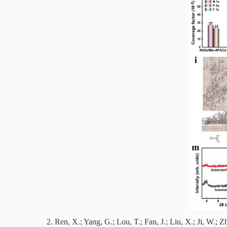
2.
Ren, X.;
Yang, G.;
L
ou, T.;
Fan, J.
;
Liu, X.; Ji, W.; Z