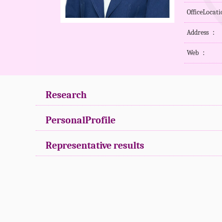
OfficeL
Address ：
Web ：
Research
PersonalProfile
Representative results