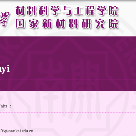
nyi
Units ：
i06@nankai.edu.cn