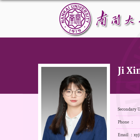
Ji Xi
Secondary 
Phone ：
Email ：xyj