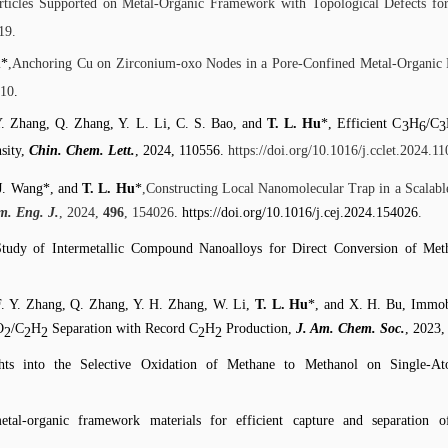
rticles Supported on Metal-Organic Framework with Topological Defects f
019
.
u
*
,Anchoring Cu on Zirconium-oxo Nodes in a Pore-Confined Metal-Organic
610
.
Y. Zhang, Q. Zhang, Y. L. Li, C. S. Bao, and
T. L. Hu
*, Efficient C
H
/C
3
6
3
sity,
Chin. Chem. Lett.
, 2024, 110556.
https://doi.org/10.1016/j.cclet.2024.1
 J. Wang*, and
T. L. Hu
*
,Constructing Local Nanomolecular Trap in a Scala
m. Eng. J.
, 2024,
496
, 154026
. https://doi.org/10.1016/j.cej.2024.154026
.
 Study of Intermetallic Compound Nanoalloys for Direct Conversion of Me
 F. Y. Zhang, Q. Zhang, Y. H. Zhang, W. Li,
T. L. Hu
*, and X. H. Bu, Immobi
O
/C
H
Separation with Record C
H
Production,
J. Am. Chem. Soc.
, 2023
2
2
2
2
2
ights into the Selective Oxidation of Methane to Methanol on Single-A
al-organic framework materials for efficient capture and separation o