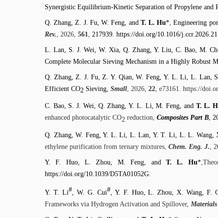
Synergistic Equilibrium-Kinetic Separation of Propylene and 
Q. Zhang, Z. J. Fu, W. Feng, and
T. L. Hu
*
,
Engineering por
Rev.
, 2026,
561
,
217939. https://doi.org/10.1016/j.ccr.2026.2
L. Lan, S. J. Wei, W. Xia, Q. Zhang, Y. Liu, C. Bao, M. C
Complete Molecular Sieving Mechanism in a Highly Robust 
Q. Zhang, Z. J. Fu, Z. Y. Qian, W. Feng, Y. L. Li, L. Lan, 
Efficient CO
Sieving,
Small
, 2026,
22
, e73161. https://doi.
2
C. Bao, S. J. Wei, Q. Zhang, Y. L. Li, M. Feng, and
T. L. 
enhanced photocatalytic CO
reduction,
Composites Part B
, 2
2
Q. Zhang, W. Feng, Y. L. Li, L. Lan, Y. T. Li, L. L. Wang,
ethylene purification from ternary mixtures,
Chem. Eng. J.
, 
Y. F. Huo, L. Zhou, M. Feng, and
T. L. Hu
*
,Theo
https://doi.org/10.1039/D5TA01052G
.
#
#
Y. T. Li
, W. G. Cui
, Y. F. Huo, L. Zhou, X. Wang, F.
Frameworks via Hydrogen Activation and Spillover,
Materials