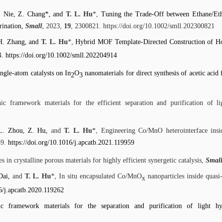
. Nie, Z. Chang*, and
T. L. Hu
*,
Tuning the Trade-Off between Ethane/Ethyl
ination,
Small
, 2023,
19
, 2300821.
https://doi.org/10.1002/smll.202300821
 H. Zhang, and
T. L. Hu
*,
Hybrid MOF Template-Directed Construction of Ho
4
.
https://doi.org/10.1002/smll.202204914
ngle-atom catalysts on In
O
nanomaterials for direct synthesis of acetic aci
2
3
nic framework materials for the efficient separation and purification of 
 L. Zhou, Z. Hu,
and
T. L. Hu
*, Engineering Co/MnO heterointerface insi
59.
https://doi.org/10.1016/j.apcatb.2021.119959
s in crystalline porous materials for highly efficient synergetic catalysis,
Smal
 Dai,
and
T. L. Hu
*, In situ encapsulated Co/MnO
nanoparticles inside quas
x
16/j.apcatb.2020.119262
 framework materials for the separation and purification of light h