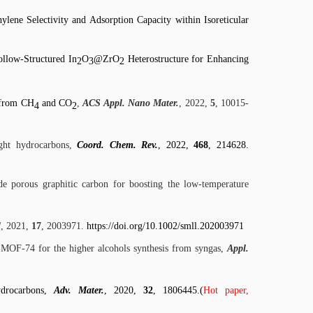
ene Selectivity and Adsorption Capacity within Isoreticular
llow-Structured In
O
@ZrO
Heterostructure for Enhancing
2
3
2
d from CH
and CO
,
ACS Appl. Nano Mater.
, 2022,
5
, 10015-
4
2
light hydrocarbons,
Coord. Chem. Rev.
, 2022,
468
, 214628.
de porous graphitic carbon for boosting the low-temperature
l
, 2021,
17
, 2003971.
https://doi.org/10.1002/smll.202003971
i-MOF-74 for the higher alcohols synthesis from syngas,
Appl.
ydrocarbons,
Adv. Mater.
, 2020,
32
, 1806445.(
Hot paper,