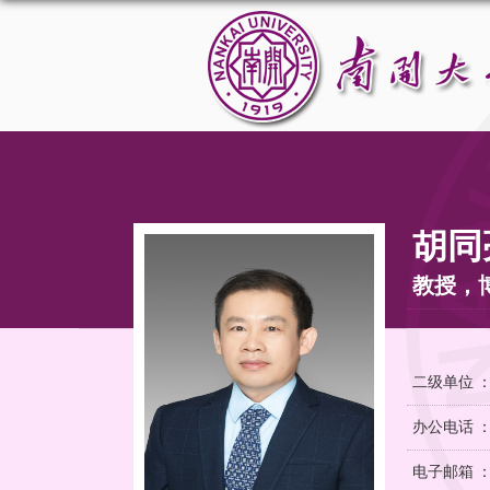
胡同
教授，
二级单位 
办公电话 ：02
电子邮箱 ：tl