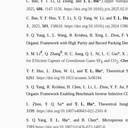
C. Bao, Y. T. Li, Q. Zhang, and
T. L. Hu
*
,Copper Nanopa
2025,
686
, 1147-1156
.
https://doi.org/10.1016/j.jcis.2025.02.
C. Bao, Y. F. Huo, Y. T. Li, S. Q. Yang, W. Li, and
T. L. H
J.
, 2025,
503
, 158610
.
https://doi.org/10.1016/j.cej.2024.158
S. Q. Yang, L. L. Wang, R. Krishna, B. Xing, L. Zhou, F. 
Organic Framework with High Purity and Record Packing Den
#
#
S. M. Li
, Q. Zhang
, H. C. Jiang, Q. L. Ni, L. C. Gui*, X.
for Efficient Capture of Greenhouse Gases SF
and CO
,
Che
6
2
Y. F. Huo, L. Zhou, W. Li, and
T. L. Hu
*, Theoretical
6261.
https://doi.org/10.1021/acsanm.3c06184
S. Q. Yang, R. Krishna, H. Chen, L. Li, L. Zhou, Y. F. An,
Organic Framework Enabling Benchmark Inverse Selective C
L. Zhou, Y. Q. Su* and
T. L. Hu
*, Theoretical Ins
3199.
https://doi.org/10.1007/s40843-022-2501-8
S. Q Yang,
T. L. Hu
*,
and B. Chen*
,
Microporous met
2203.
https://doi.org/10.1007/s11426-022-1497-6