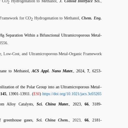
or CO
Hydrogenation to Methanol,
J. Colloid Interface Sci.
,
2
 Framework for CO
Hydrogenation to Methanol,
Chem. Eng.
2
H
Separation Within a Bifunctional Ultramicroporous Metal-
8
10556
.
ble, Low-Cost, and Ultramicroporous Metal-Organic Framework
thane to Methanol,
ACS Appl. Nano Mater.
, 2024,
7
, 6253-
lization of the Polar Group into an Ultramicroporous Metal–
,
145
, 13901-13911. (
ESI
)
https://doi.org/10.1021/jacs.3c03265
tom Alloy Catalysts,
Sci. China Mater.
, 2023,
66
, 3189-
f greenhouse gases,
Sci. China Chem.
, 2023,
66
, 2181-