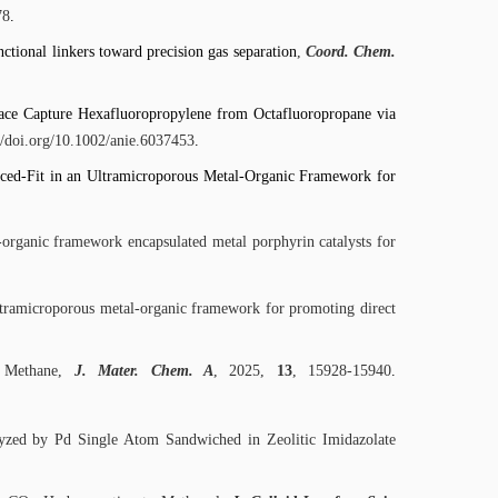
78
.
ctional linkers toward precision gas separation
,
Coord. Chem.
ace Capture Hexafluoropropylene from Octafluoropropane via
//doi.org/10.1002/anie.6037453
.
ced-Fit in an Ultramicroporous Metal-Organic Framework for
al-organic framework encapsulated metal porphyrin catalysts for
ultramicroporous metal-organic framework for promoting direct
f Methane,
J. Mater. Chem. A
, 2025,
13
, 15928-15940
.
yzed by Pd Single Atom Sandwiched in Zeolitic Imidazolate