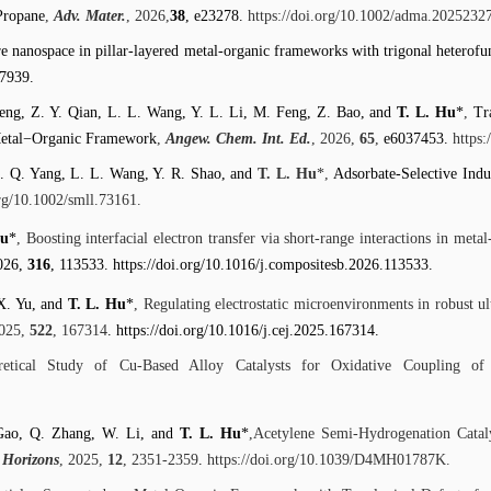
Propane
,
Adv. Mater.
, 2026,
38
, e23278.
https://doi.org/10.1002/adma.2025232
e nanospace in pillar-layered metal-organic frameworks with trigonal heterofun
17939.
heng, Z. Y. Qian, L. L. Wang, Y. L. Li, M. Feng, Z. Bao, and
T. L. Hu
*
,
Tr
Metal−Organic Framework
,
Angew. Chem. Int. Ed.
, 2026,
65
,
e6037453.
https:
S. Q. Yang, L. L. Wang, Y. R. Shao, and
T. L. Hu
*,
Adsorbate-Selective Indu
org/10.1002/smll.73161.
Hu
*
, Boosting interfacial electron transfer via short-range interactions in met
026,
316
, 113533. https://doi.org/10.1016/j.compositesb.2026.113533.
 X. Yu, and
T. L. Hu
*
, Regulating electrostatic microenvironments in robust 
2025,
522
, 167314
. https://doi.org/10.1016/j.cej.2025.167314.
retical Study of Cu-Based Alloy Catalysts for Oxidative Coupling o
 Gao, Q. Zhang, W. Li, and
T. L. Hu
*
,Acetylene Semi-Hydrogenation Catal
 Horizons
, 2025,
12
, 2351-2359
.
https://doi.org/10.1039/D4MH01787K
.