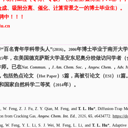
合成
、
吸附分离
、
催化
、
计算
背景之一的博士毕业生）。
聘中！！！
du.cn
“百名青年学科带头人”
。
年博士毕业于南开大学
(2016)
2006
年，在美国德克萨斯大学圣安东尼奥分校做访问学者（
15
导师。已在
，
，
，
Nat. Commun.
J. Am. Chem. Soc
.
Angew. Chem.
Adv. M
，包括热点论文
（
）
篇，高被引论文
（
）
篇
Hot Paper
5
ESI
11
和国家自然科学二等奖（
年）。
2014
n, W. Feng, Z. J. Fu, Z. Y. Qian, M. Feng, and
T. L. Hu
*
,
Diffusion-Trap M
https://
ion from Cracking Gas
,
Angew. Chem. Int. Ed.
, 2026,
65
,
e6434772.
g, W. Feng, Y. L. Li, S. J. Wei, M. Feng, L. Li, and
T. L. Hu
*
,
Adaptive 