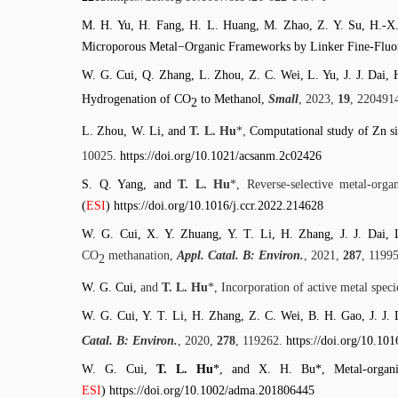
M. H. Yu, H. Fang, H. L. Huang, M. Zhao, Z. Y. Su, H.-X
Microporous Metal−Organic Frameworks by Linker Fine-Fluor
W. G. Cui, Q. Zhang, L. Zhou, Z. C. Wei, L. Yu, J. J. Dai,
Hydrogenation of CO
to Methanol,
Small
, 2023,
19
, 220491
2
L. Zhou, W. Li, and
T. L. Hu
*,
Computational study of Zn si
10025
.
https://doi.org/10.1021/acsanm.2c02426
S. Q. Yang, and
T. L. Hu
*, Reverse-selective metal-orga
(
ESI
)
https://doi.org/10.1016/j.ccr.2022.214628
W. G. Cui, X. Y. Zhuang, Y. T. Li, H. Zhang, J. J. Dai,
CO
methanation,
Appl. Catal. B: Environ.
, 2021,
287
, 1199
2
W. G. Cui,
and
T. L. Hu
*, Incorporation of active metal specie
W. G. Cui, Y. T. Li, H. Zhang, Z. C. Wei, B. H. Gao, J. J.
Catal. B: Environ.
, 2020,
278
, 119262.
https://doi.org/10.10
W. G. Cui,
T. L. Hu
*, and X. H. Bu*, Metal-organic
ESI
)
https://doi.org/10.1002/adma.201806445