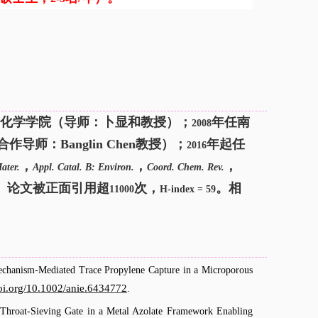
化学学院（导师：卜显和教授）；
年任南
2008
合作导师：
Banglin Chen
教授）；
年起任
2016
，
，
，
ater.
Appl. Catal. B: Environ.
Coord. Chem. Rev.
。论文被正面引用超
次，
。相
11000
H-index = 59
echanism-Mediated Trace Propylene Capture in a Microporous
doi.org/10.1002/anie.6434772
.
Throat-Sieving Gate in a Metal Azolate Framework Enabling