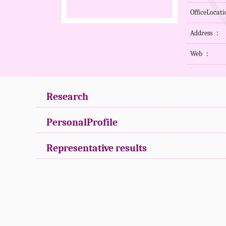
OfficeLocat
Address ：
Web ：
Research
PersonalProfile
Representative results