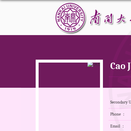
Cao 
Secondary 
Phone ：
Email ：