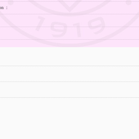
ion ：