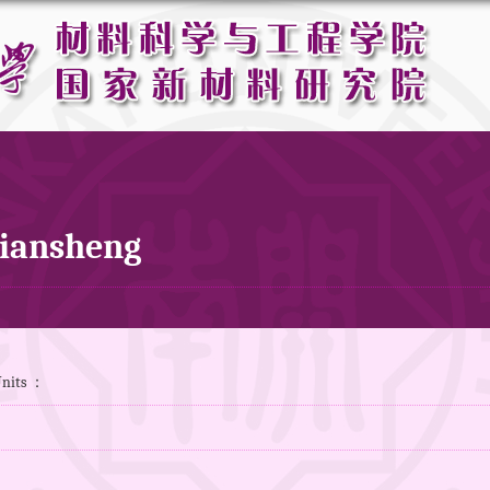
Jiansheng
Units ：